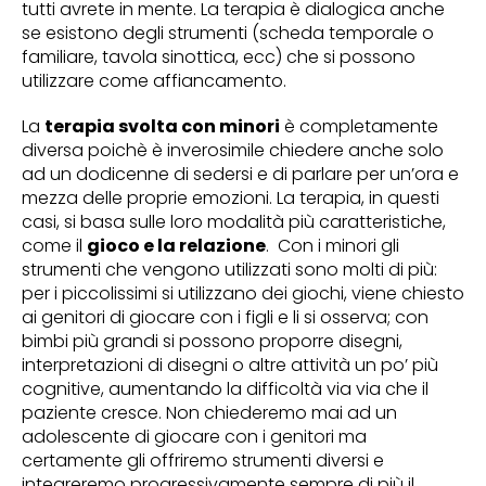
tutti avrete in mente. La terapia è dialogica anche
se esistono degli strumenti (scheda temporale o
familiare, tavola sinottica, ecc) che si possono
utilizzare come affiancamento.
La
terapia svolta con minori
è completamente
diversa poichè è inverosimile chiedere anche solo
ad un dodicenne di sedersi e di parlare per un’ora e
mezza delle proprie emozioni. La terapia, in questi
casi, si basa sulle loro modalità più caratteristiche,
come il
gioco e la relazione
. Con i minori gli
strumenti che vengono utilizzati sono molti di più:
per i piccolissimi si utilizzano dei giochi, viene chiesto
ai genitori di giocare con i figli e li si osserva; con
bimbi più grandi si possono proporre disegni,
interpretazioni di disegni o altre attività un po’ più
cognitive, aumentando la difficoltà via via che il
paziente cresce. Non chiederemo mai ad un
adolescente di giocare con i genitori ma
certamente gli offriremo strumenti diversi e
integreremo progressivamente sempre di più il