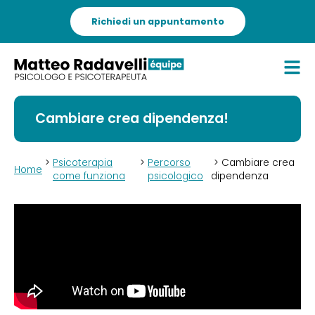
Richiedi un appuntamento
Cambiare crea dipendenza!
>
Psicoterapia
>
Percorso
> Cambiare crea
Home
come funziona
psicologico
dipendenza