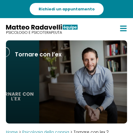
Richiedi un appuntamento
Tornare con l’ex
Home
>
Psicologia della coppia
> Tornare con lex 2