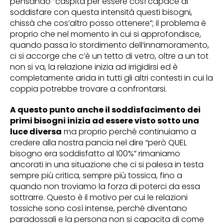
pensando “caspita per essere così capace di
soddisfare con questa intensità questi bisogni,
chissà che cos’altro posso ottenere”; il problema è
proprio che nel momento in cui si approfondisce,
quando passa lo stordimento dell’innamoramento,
ci si accorge che c’è un tetto di vetro, oltre a un tot
non si va, la relazione inizia ad irrigidirsi ed è
completamente arida in tutti gli altri contesti in cui la
coppia potrebbe trovare a confrontarsi.
A questo punto anche il soddisfacimento dei
primi bisogni inizia ad essere visto sotto una
luce diversa
ma proprio perché continuiamo a
credere alla nostra pancia nel dire “però QUEL
bisogno era soddisfatto al 100%” rimaniamo
ancorati in una situazione che ci si palesa in testa
sempre più critica, sempre più tossica, fino a
quando non troviamo la forza di poterci da essa
sottrarre. Questo è il motivo per cui le relazioni
tossiche sono così intense, perché diventano
paradossali e la persona non si capacita di come