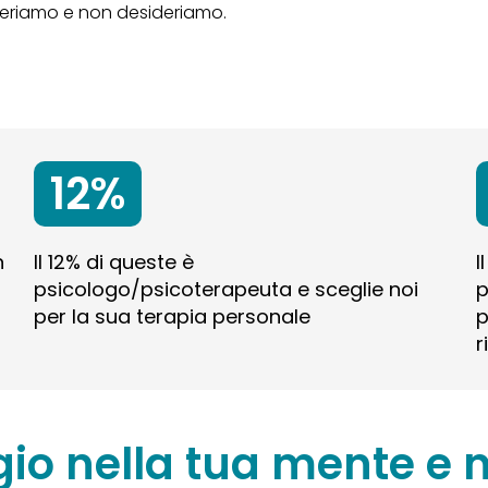
ideriamo e non desideriamo.
12%
n
Il 12% di queste è
I
psicologo/psicoterapeuta e sceglie noi
p
per la sua terapia personale
p
r
gio nella tua mente e n