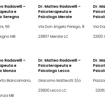
eo Radavelli –
Dr. Matteo Radavelli –
Dr. Ma
apeuta e
Psicoterapeuta e
Psico
go Seregno
Psicologo Merate
Psico
ini, 56
Via Don Angelo Perego, 8
Via Dan
regno MB
23807 Merate LC
22100
eo Radavelli –
Dr. Matteo Radavelli –
Dr. Ma
apeuta e
Psicoterapeuta e
Psico
go Monza
Psicologo Lecco
Psico
rto Biancamano,
Giacomo Matteotti 3/a
Piazza
23900 Lecco LC
22063
onza MB