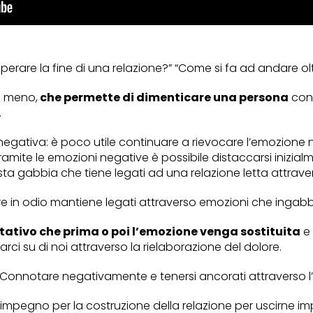
re la fine di una relazione?” “Come si fa ad andare oltre
 o meno,
che permette di dimenticare una persona
con 
.
egativa: è poco utile continuare a rievocare l’emozione n
ramite le emozioni negative è possibile distaccarsi inizia
sta gabbia che tiene legati ad una relazione letta attrav
re in odio mantiene legati attraverso emozioni che ingab
tativo che prima o poi l’emozione venga sostituita
e 
i su di noi attraverso la rielaborazione del dolore.
onnotare negativamente e tenersi ancorati attraverso l’odi
 impegno per la costruzione della relazione per uscirne 