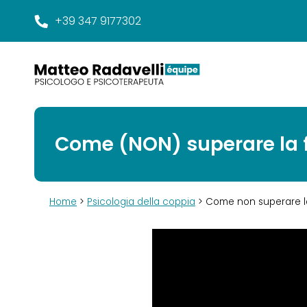
+39 347 9177302
Come (NON) superare la f
Home
>
Psicologia della coppia
> Come non superare la