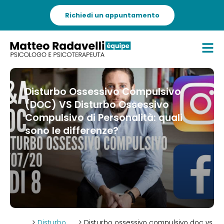
Richiedi un appuntamento
Disturbo Ossessivo Compulsivo
(DOC) VS Disturbo Ossessivo
Compulsivo di Personalità: quali
sono le differenze?
>
Disturbo
> Disturbo ossessivo compulsivo doc vs